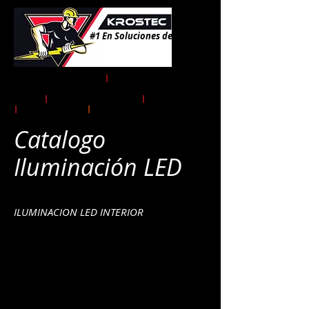
#1 En Soluciones de Energía!
Instalaciones Eléctricas
|
Obra
Electromecánica Alta, Media y Baja
Tensión
|
Gestoría y Tramites CFE
|
UVIE
|
Transformadores
|
Energía Solar
Catalogo
Iluminación LED
ILUMINACION LED INTERIOR