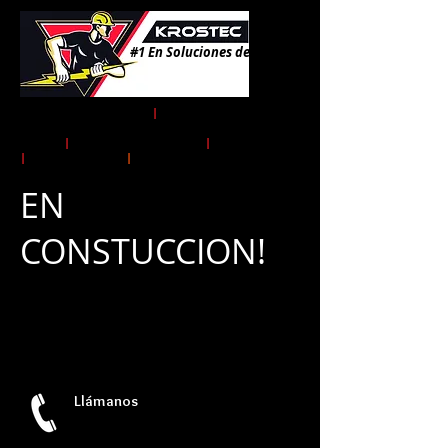
#1 En Soluciones de Energía!
Instalaciones Eléctricas
|
Obra
Electromecánica Alta, Media y Baja
Tensión
|
Gestoría y Tramites CFE
|
UVIE
|
Transformadores
|
Energía Solar
EN
CONSTUCCION!
Llámanos