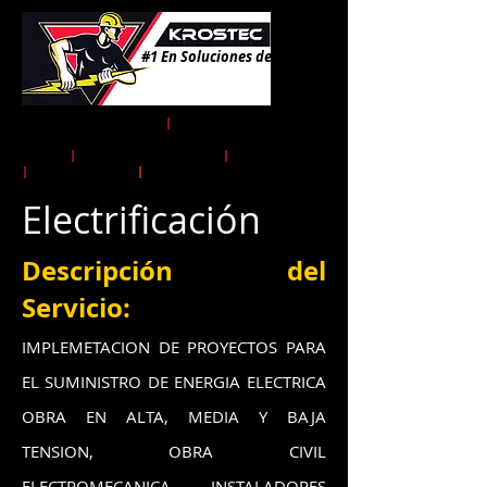
#1 En Soluciones de Energía!
Instalaciones Eléctricas
|
Obra
Electromecánica Alta, Media y Baja
Tensión
|
Gestoría y Tramites CFE
|
UVIE
|
Transformadores
|
Energía Solar
Electrificación
Descripción del
Servicio:
IMPLEMETACION DE PROYECTOS PARA
EL SUMINISTRO DE ENERGIA ELECTRICA
OBRA EN ALTA, MEDIA Y BAJA
TENSION, OBRA CIVIL
ELECTROMECANICA, INSTALADORES