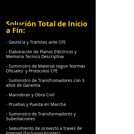
This is a great space to write long text
about your company and your services.
You can use this space to go into a little
more detail about your company.
Solución Total de Inicio
a Fín:
- Gestoría y Tramites ante CFE
- Elaboración de Planos Eléctricos y
Memoria Tecnico Descriptíva
- Suministro de Material segun Normas
Oficiales y Protocolos CFE
- Suministro de Transfromadores con 3
años de Garantía
- Maniobras y Obra Civil
- Pruebas y Puesta en Marcha
- Suministro de Transformadores y
Subestaciones
- Seguimiento de proyecto a traves de
Internet (Exclusivo Krostec)