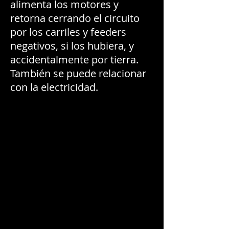
alimenta los motores y
retorna cerrando el circuito
por los carriles y feeders
negativos, si los hubiera, y
accidentalmente por tierra.
También se puede relacionar
con la electricidad.
I'm a paragraph. Click here to add your
own text and edit me. I’m a great place
for you to tell a story and let your users
know a little more about you.
This is a great space to write long text
about your company and your services.
You can use this space to go into a little
more detail about your company.
I'm a paragraph. Click here to add your
own text and edit me. I’m a great place
for you to tell a story and let your users
know a little more about you.
This is a great space to write long text