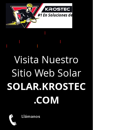
#1 En Soluciones de Energía!
Instalaciones Eléctricas
|
Obra
Electromecánica Alta, Media y Baja
Tensión
|
Gestoría y Tramites CFE
|
UVIE
|
Transformadores
|
Energía Solar
Visita Nuestro
Sitio Web Solar
SOLAR.KROSTEC
.COM
Llámanos